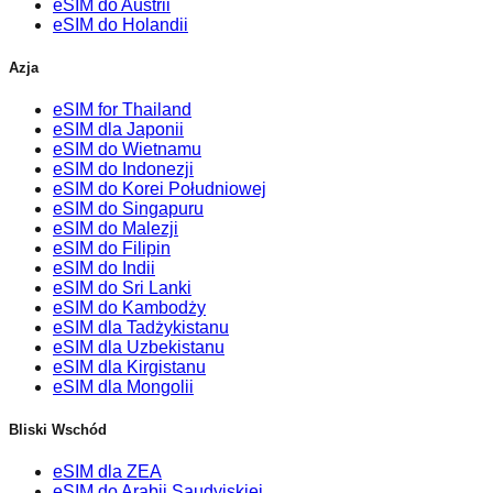
eSIM do Austrii
eSIM do Holandii
Azja
eSIM for Thailand
eSIM dla Japonii
eSIM do Wietnamu
eSIM do Indonezji
eSIM do Korei Południowej
eSIM do Singapuru
eSIM do Malezji
eSIM do Filipin
eSIM do Indii
eSIM do Sri Lanki
eSIM do Kambodży
eSIM dla Tadżykistanu
eSIM dla Uzbekistanu
eSIM dla Kirgistanu
eSIM dla Mongolii
Bliski Wschód
eSIM dla ZEA
eSIM do Arabii Saudyjskiej