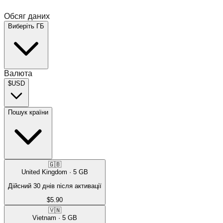
Обсяг даних
Виберіть ГБ
Валюта
$
USD
Пошук країни
🇬🇧
United Kingdom
·
5
GB
Дійсний 30 днів після активації
$5.90
🇻🇳
Vietnam
·
5
GB