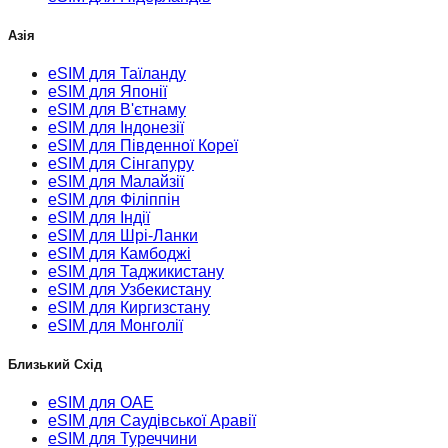
Азія
eSIM для Таїланду
eSIM для Японії
eSIM для В'єтнаму
eSIM для Індонезії
eSIM для Південної Кореї
eSIM для Сінгапуру
eSIM для Малайзії
eSIM для Філіппін
eSIM для Індії
eSIM для Шрі-Ланки
eSIM для Камбоджі
eSIM для Таджикистану
eSIM для Узбекистану
eSIM для Киргизстану
eSIM для Монголії
Близький Схід
eSIM для ОАЕ
eSIM для Саудівської Аравії
eSIM для Туреччини