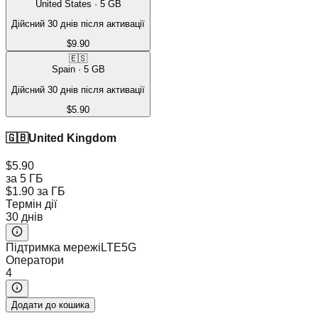
United States
·
5
GB
Дійсний 30 днів після активації
$9.90
🇪🇸
Spain
·
5
GB
Дійсний 30 днів після активації
$5.90
🇬🇧
United Kingdom
$5.90
за 5 ГБ
$1.90
за ГБ
Термін дії
30 днів
Підтримка мережі
LTE
5G
Оператори
4
Додати до кошика