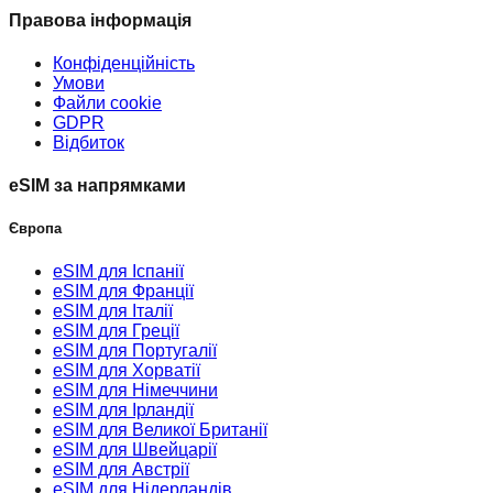
Правова інформація
Конфіденційність
Умови
Файли cookie
GDPR
Відбиток
eSIM за напрямками
Європа
eSIM для Іспанії
eSIM для Франції
eSIM для Італії
eSIM для Греції
eSIM для Португалії
eSIM для Хорватії
eSIM для Німеччини
eSIM для Ірландії
eSIM для Великої Британії
eSIM для Швейцарії
eSIM для Австрії
eSIM для Нідерландів