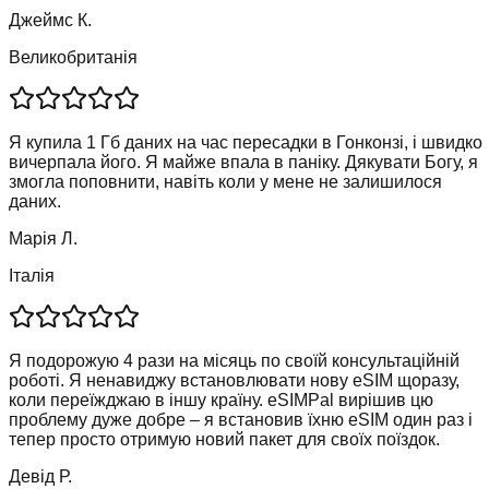
Джеймс К.
Великобританія
Я купила 1 Гб даних на час пересадки в Гонконзі, і швидко
вичерпала його. Я майже впала в паніку. Дякувати Богу, я
змогла поповнити, навіть коли у мене не залишилося
даних.
Марія Л.
Італія
Я подорожую 4 рази на місяць по своїй консультаційній
роботі. Я ненавиджу встановлювати нову eSIM щоразу,
коли переїжджаю в іншу країну. eSIMPal вирішив цю
проблему дуже добре – я встановив їхню eSIM один раз і
тепер просто отримую новий пакет для своїх поїздок.
Девід Р.