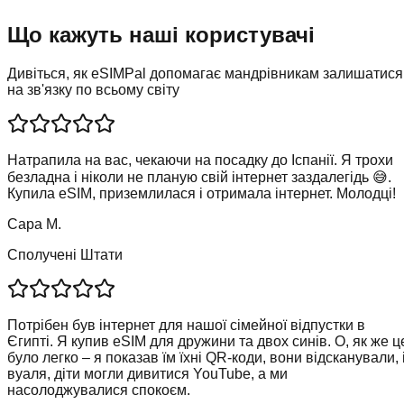
Що кажуть наші користувачі
Дивіться, як eSIMPal допомагає мандрівникам залишатися
на зв'язку по всьому світу
Натрапила на вас, чекаючи на посадку до Іспанії. Я трохи
безладна і ніколи не планую свій інтернет заздалегідь 😅.
Купила eSIM, приземлилася і отримала інтернет. Молодці!
Сара М.
Сполучені Штати
Потрібен був інтернет для нашої сімейної відпустки в
Єгипті. Я купив eSIM для дружини та двох синів. О, як же ц
було легко – я показав їм їхні QR-коди, вони відсканували, 
вуаля, діти могли дивитися YouTube, а ми
насолоджувалися спокоєм.