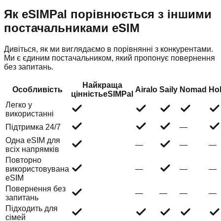
Як eSIMPal порівнюється з іншими
постачальниками eSIM
Дивіться, як ми виглядаємо в порівнянні з конкурентами.
Ми є єдиним постачальником, який пропонує повернення
без запитань.
Найкраща
Особливість
Airalo
Saily
Nomad
Hol
цінність
eSIMPal
Легко у
використанні
Підтримка 24/7
—
Одна eSIM для
—
—
—
всіх напрямків
Повторно
використовувана
—
—
—
eSIM
Повернення без
—
—
—
—
запитань
Підходить для
сімей