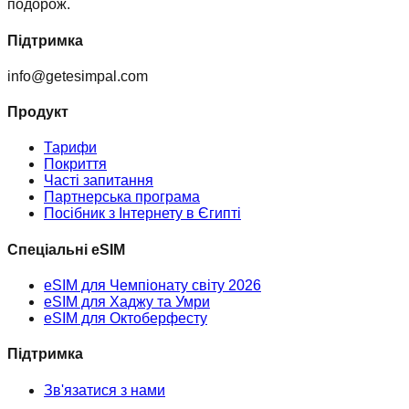
подорож.
Підтримка
info@getesimpal.com
Продукт
Тарифи
Покриття
Часті запитання
Партнерська програма
Посібник з Інтернету в Єгипті
Спеціальні eSIM
eSIM для Чемпіонату світу 2026
eSIM для Хаджу та Умри
eSIM для Октоберфесту
Підтримка
Зв'язатися з нами