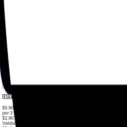
Adicionar ao carrinho
🇪🇬
Egito
$2.90
por 1 GB
$2.90
por GB
Validade
30 dias
Suporte de rede
LTE
5G
Operadoras
2
Adicionar ao carrinho
🇪🇬
Egito
$5.90
por 3 GB
$2.90
por GB
Validade