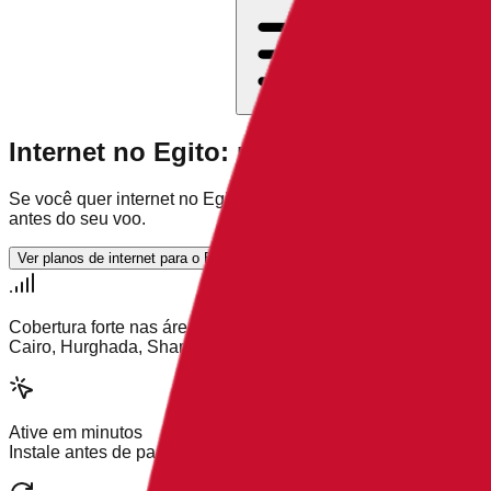
Internet no Egito: roaming, chip ou e
Se você quer internet no Egito sem pagar a mais por roaming,
antes do seu voo.
Ver planos de internet para o Egito
Compare roaming, chip e eSIM
Cobertura forte nas áreas turísticas
Cairo, Hurghada, Sharm El Sheikh, Luxor e mais
Ative em minutos
Instale antes de partir e conecte-se depois de pousar