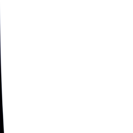
por 10 GB
$1.90
por GB
Validade
60 dias
Suporte de rede
LTE
5G
Operadoras
2
Adicionar ao carrinho
Economize 45%
🇪🇬
Egito
$24.90
por 15 GB
$1.90
por GB
Validade
60 dias
Suporte de rede
LTE
5G
Operadoras
2