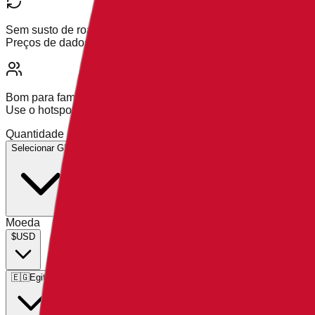
Sem susto de roaming
Preços de dados antecipados com recargas simples
Bom para famílias
Use o hotspot ou gerencie vários eSIMs em uma só conta
Quantidade de dados
Selecionar GB
Moeda
$
USD
🇪🇬
Egito