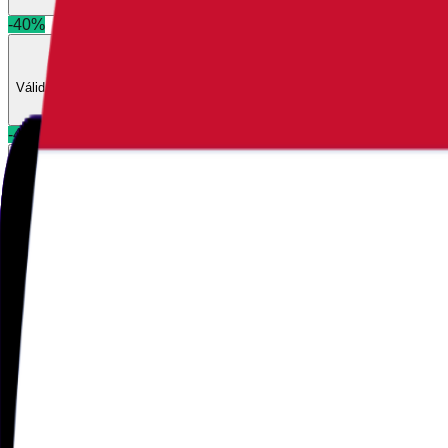
-
40
%
🇪🇬
Egito
·
10
GB
Válida por 60 dias após a ativação
$16.90
-
45
%
🇪🇬
Egito
·
15
GB
Válida por 60 dias após a ativação
$24.90
🇪🇬
Egito
·
1
GB
Válida por 30 dias após a ativação
$2.90
🇪🇬
Egito
·
3
GB
Válida por 30 dias após a ativação
$5.90
🇪🇬
Egito
·
5
GB