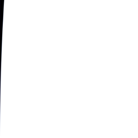
Válida por 30 dias após a ativação
$9.90
🇪🇬
Egito
·
30
GB
Válida por 90 dias após a ativação
$46.90
🇪🇬
Egito
·
50
GB
Válida por 120 dias após a ativação
$77.90
🇪🇬
Egito
·
100
GB
Válida por 120 dias após a ativação
$152.90
Economize 40%
🇪🇬
Egito
$16.90