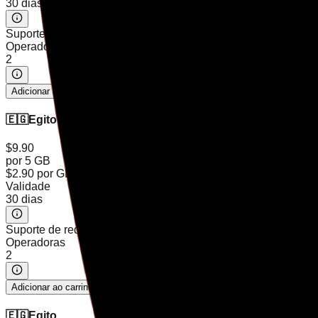
30 dias
Suporte de rede
LTE
5G
Operadoras
2
Adicionar ao carrinho
🇪🇬
Egito
$9.90
por 5 GB
$2.90
por GB
Validade
30 dias
Suporte de rede
LTE
5G
Operadoras
2
Adicionar ao carrinho
🇪🇬
Egito